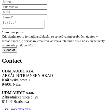
* povinné polia
Odoslaním tohto formulára súhlasím so spracúvaním osobných údajov v
rozsahu meno, priezvisko, emailová adresa a telefónne číslo na výlučne účely
odpovede po dobu 30 dní.
Contact
UDM AUDIT s.r.o.
AREÁL NITRIANSKY HRAD
Kráľovská cesta 1
94901 Nitra
UDM AUDIT s.r.o.
Záhradnícka ulica č. 29
811 07 Bratislava
+421 903 750 768