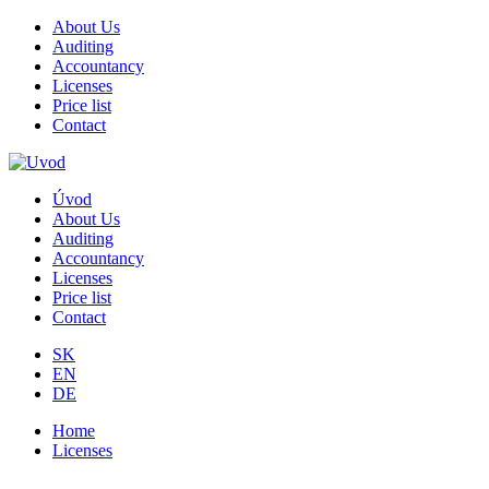
About Us
Auditing
Accountancy
Licenses
Price list
Contact
Úvod
About Us
Auditing
Accountancy
Licenses
Price list
Contact
SK
EN
DE
Home
Licenses