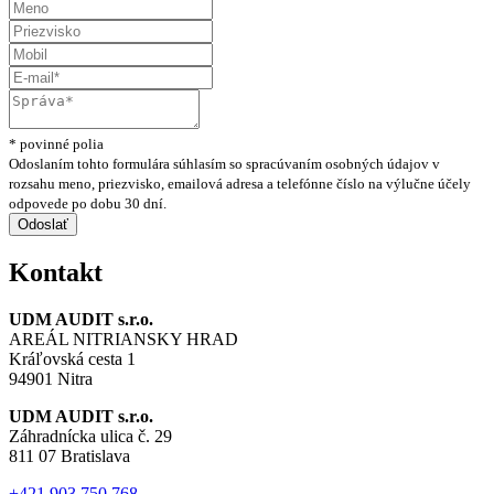
* povinné polia
Odoslaním tohto formulára súhlasím so spracúvaním osobných údajov v
rozsahu meno, priezvisko, emailová adresa a telefónne číslo na výlučne účely
odpovede po dobu 30 dní.
Kontakt
UDM AUDIT s.r.o.
AREÁL NITRIANSKY HRAD
Kráľovská cesta 1
94901 Nitra
UDM AUDIT s.r.o.
Záhradnícka ulica č. 29
811 07 Bratislava
+421 903 750 768